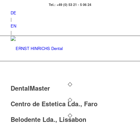
Tel.: +49 (0) 53 21 - 5 06 24
DE
|
EN
|
DentalMaster
Centro de Estetica Lda., Faro
Belodente Lda., Lissabon