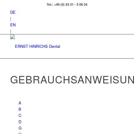
Tel.: +49 (0) 53 21 - 5 06 24
DE
|
EN
|
GEBRAUCHSANWEISU
A
B
C
D
G