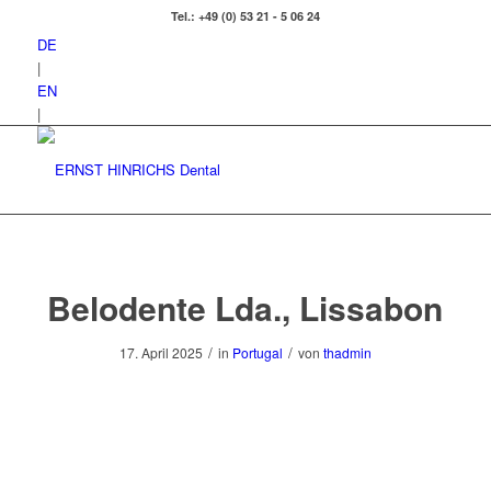
Tel.: +49 (0) 53 21 - 5 06 24
DE
|
EN
|
Belodente Lda., Lissabon
/
/
17. April 2025
in
Portugal
von
thadmin