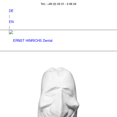
Tel.: +49 (0) 53 21 - 5 06 24
DE
|
EN
|