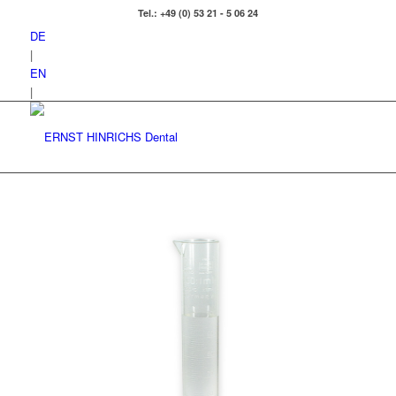
Tel.: +49 (0) 53 21 - 5 06 24
DE
|
EN
|