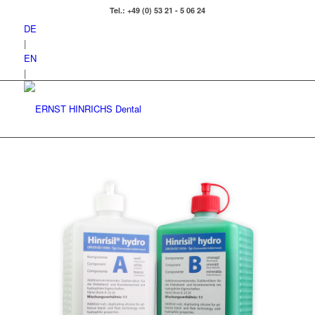
Tel.: +49 (0) 53 21 - 5 06 24
DE
|
EN
|