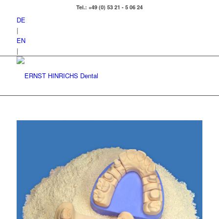
Tel.: +49 (0) 53 21 - 5 06 24
DE
|
EN
|