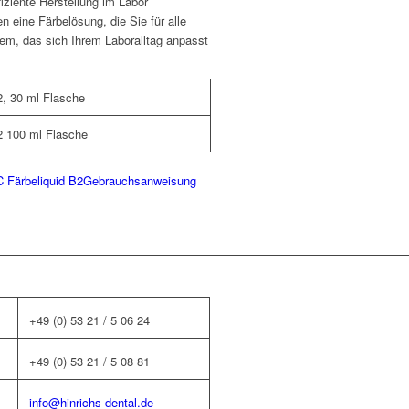
fiziente Herstellung im Labor
 eine Färbelösung, die Sie für alle
tem, das sich Ihrem Laboralltag anpasst
, 30 ml Flasche
2 100 ml Flasche
 Färbeliquid B2
Gebrauchsanweisung
+49 (0) 53 21 / 5 06 24
+49 (0) 53 21 / 5 08 81
info@hinrichs-dental.de