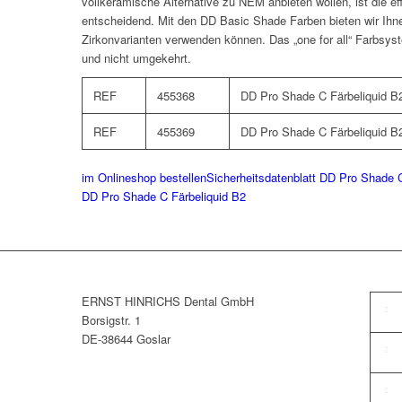
vollkeramische Alternative zu NEM anbieten wollen, ist die ef
entscheidend. Mit den DD Basic Shade Farben bieten wir Ihnen
Zirkonvarianten verwenden können. Das „one for all“ Farbsys
und nicht umgekehrt.
REF
455368
DD Pro Shade C Färbeliquid B2
REF
455369
DD Pro Shade C Färbeliquid B
im Onlineshop bestellen
Sicherheitsdatenblatt DD Pro Shade C
DD Pro Shade C Färbeliquid B2
ERNST HINRICHS Dental GmbH
Borsigstr. 1
DE-38644 Goslar